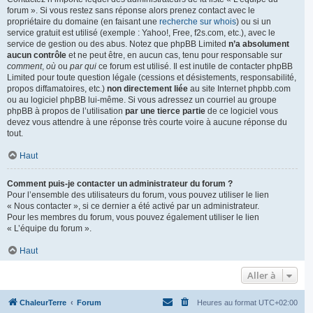
forum ». Si vous restez sans réponse alors prenez contact avec le
propriétaire du domaine (en faisant une
recherche sur whois
) ou si un
service gratuit est utilisé (exemple : Yahoo!, Free, f2s.com, etc.), avec le
service de gestion ou des abus. Notez que phpBB Limited
n’a absolument
aucun contrôle
et ne peut être, en aucun cas, tenu pour responsable sur
comment
,
où
ou
par qui
ce forum est utilisé. Il est inutile de contacter phpBB
Limited pour toute question légale (cessions et désistements, responsabilité,
propos diffamatoires, etc.)
non directement liée
au site Internet phpbb.com
ou au logiciel phpBB lui-même. Si vous adressez un courriel au groupe
phpBB à propos de l’utilisation
par une tierce partie
de ce logiciel vous
devez vous attendre à une réponse très courte voire à aucune réponse du
tout.
Haut
Comment puis-je contacter un administrateur du forum ?
Pour l’ensemble des utilisateurs du forum, vous pouvez utiliser le lien
« Nous contacter », si ce dernier a été activé par un administrateur.
Pour les membres du forum, vous pouvez également utiliser le lien
« L’équipe du forum ».
Haut
Aller à
ChaleurTerre
Forum
Heures au format
UTC+02:00