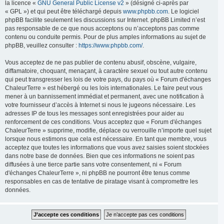
la licence «
GNU General Public License v2
» (désigné ci-après par
« GPL ») et qui peut être téléchargé depuis
www.phpbb.com
. Le logiciel
phpBB facilite seulement les discussions sur Internet. phpBB Limited n’est
pas responsable de ce que nous acceptons ou n’acceptons pas comme
contenu ou conduite permis. Pour de plus amples informations au sujet de
phpBB, veuillez consulter :
https://www.phpbb.com/
.
Vous acceptez de ne pas publier de contenu abusif, obscène, vulgaire,
diffamatoire, choquant, menaçant, à caractère sexuel ou tout autre contenu
qui peut transgresser les lois de votre pays, du pays où « Forum d'échanges
ChaleurTerre » est hébergé ou les lois internationales. Le faire peut vous
mener à un bannissement immédiat et permanent, avec une notification à
votre fournisseur d’accès à Internet si nous le jugeons nécessaire. Les
adresses IP de tous les messages sont enregistrées pour aider au
renforcement de ces conditions. Vous acceptez que « Forum d'échanges
ChaleurTerre » supprime, modifie, déplace ou verrouille n’importe quel sujet
lorsque nous estimons que cela est nécessaire. En tant que membre, vous
acceptez que toutes les informations que vous avez saisies soient stockées
dans notre base de données. Bien que ces informations ne soient pas
diffusées à une tierce partie sans votre consentement, ni « Forum
d'échanges ChaleurTerre », ni phpBB ne pourront être tenus comme
responsables en cas de tentative de piratage visant à compromettre les
données.