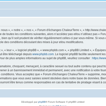
nous », « notre », « nos », « Forum d'échanges ChaleurTerre », « http://www.chal
e de toutes les conditions suivantes, alors n’accédez pas et/ou n’utilisez pas « F
bien qu’il soit prudent de vérifier régulièrement celles-ci par vous-même. Si vous
e des conditions découlant des mises à jour et/ou modifications.
», « leur », « logiciel phpBB », « www.phpbb.com », « phpBB Limited », « Équipes p
ut être téléchargé depuis
www.phpbb.com
. Le logiciel phpBB facilite seulement l
r de plus amples informations au sujet de phpBB, veuillez consulter :
https://ww
famatoire, choquant, menaçant, à caractère sexuel ou tout autre contenu qui peut t
 mener à un bannissement immédiat et permanent, avec une notification à votre four
 conditions. Vous acceptez que « Forum d'échanges ChaleurTerre » supprime, modif
ormations que vous avez saisies soient stockées dans notre base de données. Bien 
ourront être tenus comme responsables en cas de tentative de piratage visant à c
Développé par
phpBB
® Forum Software © phpBB Limited