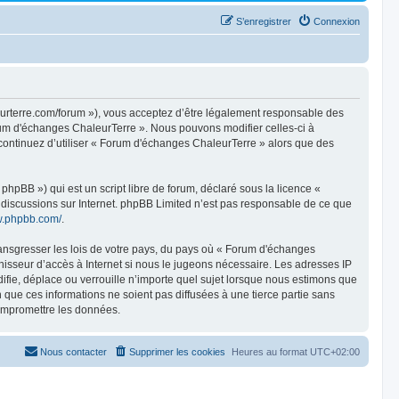
S’enregistrer
Connexion
eurterre.com/forum »), vous acceptez d’être légalement responsable des
orum d'échanges ChaleurTerre ». Nous pouvons modifier celles-ci à
 continuez d’utiliser « Forum d'échanges ChaleurTerre » alors que des
hpBB ») qui est un script libre de forum, déclaré sous la licence «
es discussions sur Internet. phpBB Limited n’est pas responsable de ce que
w.phpbb.com/
.
ransgresser les lois de votre pays, du pays où « Forum d'échanges
nisseur d’accès à Internet si nous le jugeons nécessaire. Les adresses IP
ie, déplace ou verrouille n’importe quel sujet lorsque nous estimons que
que ces informations ne soient pas diffusées à une tierce partie sans
ompromettre les données.
Nous contacter
Supprimer les cookies
Heures au format
UTC+02:00