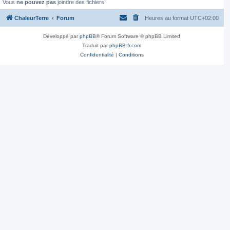
Vous
ne pouvez pas
joindre des fichiers
ChaleurTerre
Forum
Heures au format
UTC+02:00
Développé par
phpBB
® Forum Software © phpBB Limited
Traduit par
phpBB-fr.com
Confidentialité
|
Conditions