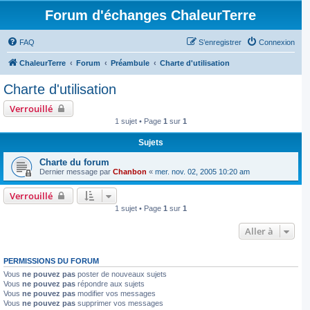
Forum d'échanges ChaleurTerre
FAQ
S’enregistrer
Connexion
ChaleurTerre
Forum
Préambule
Charte d'utilisation
Charte d'utilisation
Verrouillé
1 sujet • Page
1
sur
1
Sujets
Charte du forum
Dernier message par
Chanbon
«
mer. nov. 02, 2005 10:20 am
Verrouillé
1 sujet • Page
1
sur
1
Aller à
PERMISSIONS DU FORUM
Vous
ne pouvez pas
poster de nouveaux sujets
Vous
ne pouvez pas
répondre aux sujets
Vous
ne pouvez pas
modifier vos messages
Vous
ne pouvez pas
supprimer vos messages