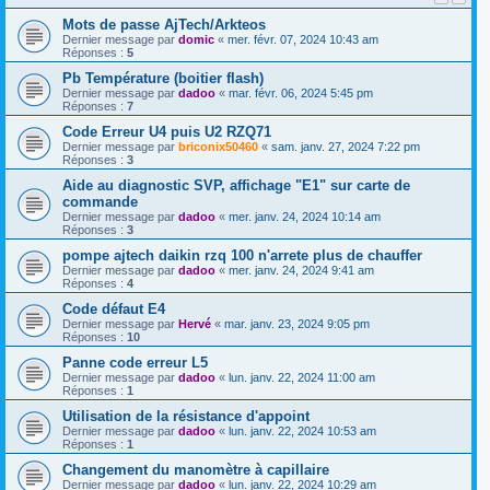
Mots de passe AjTech/Arkteos
Dernier message par
domic
«
mer. févr. 07, 2024 10:43 am
Réponses :
5
Pb Température (boitier flash)
Dernier message par
dadoo
«
mar. févr. 06, 2024 5:45 pm
Réponses :
7
Code Erreur U4 puis U2 RZQ71
Dernier message par
briconix50460
«
sam. janv. 27, 2024 7:22 pm
Réponses :
3
Aide au diagnostic SVP, affichage "E1" sur carte de
commande
Dernier message par
dadoo
«
mer. janv. 24, 2024 10:14 am
Réponses :
3
pompe ajtech daikin rzq 100 n'arrete plus de chauffer
Dernier message par
dadoo
«
mer. janv. 24, 2024 9:41 am
Réponses :
4
Code défaut E4
Dernier message par
Hervé
«
mar. janv. 23, 2024 9:05 pm
Réponses :
10
Panne code erreur L5
Dernier message par
dadoo
«
lun. janv. 22, 2024 11:00 am
Réponses :
1
Utilisation de la résistance d'appoint
Dernier message par
dadoo
«
lun. janv. 22, 2024 10:53 am
Réponses :
1
Changement du manomètre à capillaire
Dernier message par
dadoo
«
lun. janv. 22, 2024 10:29 am