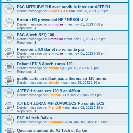
PAC MITSUBISCHI avec modiule intérieur AJTECH
Dernier message par
BENISEAU
«
sam. nov. 25, 2023 6:37 pm
Erreur : H3 pressostat HP / RÉSOLU ツ
Dernier message par
ummolae
«
mer. nov. 01, 2023 7:06 pm
Réponses :
4
PAC Ajtech RZQ 100
Dernier message par
ummolae
«
mer. nov. 01, 2023 7:02 pm
Réponses :
1
Pression à 0,9 Bar et ne remonte pas
Dernier message par
ummolae
«
mer. nov. 01, 2023 6:55 pm
Réponses :
2
Defaut LED 5 Ajtech zuran 120
Dernier message par
zwurly
«
jeu. juil. 13, 2023 6:50 pm
Réponses :
2
quelle carte en défaut pac altherma cri 110 mono
Dernier message par
chucky
«
sam. oct. 29, 2022 1:30 pm
AJTECH zuran ecs 120 // en défaut
Dernier message par
FranckB
«
lun. mai 23, 2022 5:11 pm
AJTECH ZURAN MHIZUVWCECS Pb sonde ECS
Dernier message par
FranckB
«
mer. mars 02, 2022 7:19 pm
Réponses :
1
PàC AJ tech Daikin
Dernier message par
Hurtandre
«
jeu. janv. 06, 2022 11:51 am
Questions autour de AJ Tech et Daikin