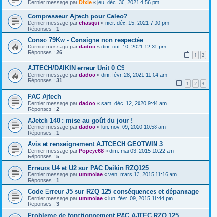
Dernier message par
Dixie
«
jeu. déc. 30, 2021 4:56 pm
Compresseur Ajtech pour Caleo?
Dernier message par
chasqui
«
mer. déc. 15, 2021 7:00 pm
Réponses :
1
Conso 79Kw - Consigne non respectée
Dernier message par
dadoo
«
dim. oct. 10, 2021 12:31 pm
Réponses :
26
1
2
AJTECH/DAIKIN erreur Unit 0 C9
Dernier message par
dadoo
«
dim. févr. 28, 2021 11:04 am
Réponses :
31
1
2
3
PAC Ajtech
Dernier message par
dadoo
«
sam. déc. 12, 2020 9:44 am
Réponses :
2
AJetch 140 : mise au goût du jour !
Dernier message par
dadoo
«
lun. nov. 09, 2020 10:58 am
Réponses :
1
Avis et renseignement AJTCECH GEOTWIN 3
Dernier message par
Popeye68
«
dim. mai 03, 2015 10:22 am
Réponses :
5
Erreurs U4 et U2 sur PAC Daikin RZQ125
Dernier message par
ummolae
«
ven. mars 13, 2015 11:16 am
Réponses :
1
Code Erreur J5 sur RZQ 125 conséquences et dépannage
Dernier message par
ummolae
«
lun. févr. 09, 2015 11:44 pm
Réponses :
3
Probleme de fonctionnement PAC AJTEC RZQ 125