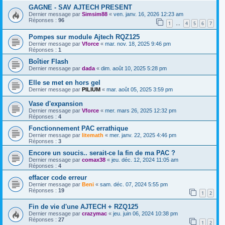
GAGNE - SAV AJTECH PRESENT
Dernier message par
Simsim88
«
ven. janv. 16, 2026 12:23 am
Réponses :
96
1
4
5
6
7
…
Pompes sur module Ajtech RQZ125
Dernier message par
Vforce
«
mar. nov. 18, 2025 9:46 pm
Réponses :
1
Boîtier Flash
Dernier message par
dada
«
dim. août 10, 2025 5:28 pm
Elle se met en hors gel
Dernier message par
PILIUM
«
mar. août 05, 2025 3:59 pm
Vase d'expansion
Dernier message par
Vforce
«
mer. mars 26, 2025 12:32 pm
Réponses :
4
Fonctionnement PAC errathique
Dernier message par
litemath
«
mer. janv. 22, 2025 4:46 pm
Réponses :
3
Encore un soucis.. serait-ce la fin de ma PAC ?
Dernier message par
comax38
«
jeu. déc. 12, 2024 11:05 am
Réponses :
4
effacer code erreur
Dernier message par
Beni
«
sam. déc. 07, 2024 5:55 pm
Réponses :
19
1
2
Fin de vie d'une AJTECH + RZQ125
Dernier message par
crazymac
«
jeu. juin 06, 2024 10:38 pm
Réponses :
27
1
2