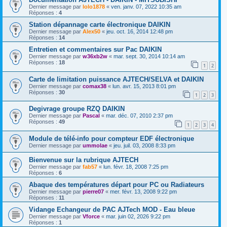
Dernier message par
lolo1878
«
ven. janv. 07, 2022 10:35 am
Réponses :
4
Station dépannage carte électronique DAIKIN
Dernier message par
Alex50
«
jeu. oct. 16, 2014 12:48 pm
Réponses :
14
Entretien et commentaires sur Pac DAIKIN
Dernier message par
w36xb2w
«
mar. sept. 30, 2014 10:14 am
Réponses :
18
1
2
Carte de limitation puissance AJTECH/SELVA et DAIKIN
Dernier message par
comax38
«
lun. avr. 15, 2013 8:01 pm
Réponses :
30
1
2
3
Degivrage groupe RZQ DAIKIN
Dernier message par
Pascal
«
mar. déc. 07, 2010 2:37 pm
Réponses :
49
1
2
3
4
Module de télé-info pour compteur EDF électronique
Dernier message par
ummolae
«
jeu. juil. 03, 2008 8:33 pm
Bienvenue sur la rubrique AJTECH
Dernier message par
fab57
«
lun. févr. 18, 2008 7:25 pm
Réponses :
6
Abaque des températures départ pour PC ou Radiateurs
Dernier message par
pierre07
«
mer. févr. 13, 2008 9:22 pm
Réponses :
11
Vidange Echangeur de PAC AJTech MOD - Eau bleue
Dernier message par
Vforce
«
mar. juin 02, 2026 9:22 pm
Réponses :
1