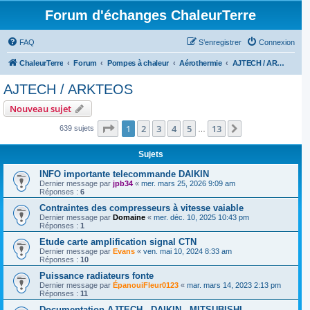
Forum d'échanges ChaleurTerre
FAQ
S’enregistrer
Connexion
ChaleurTerre
Forum
Pompes à chaleur
Aérothermie
AJTECH / ARKTEOS
AJTECH / ARKTEOS
Nouveau sujet
Page
1
sur
13
1
2
3
4
5
13
Suivante
639 sujets
…
Sujets
INFO importante telecommande DAIKIN
Dernier message par
jpb34
«
mer. mars 25, 2026 9:09 am
Réponses :
6
Contraintes des compresseurs à vitesse vaiable
Dernier message par
Domaine
«
mer. déc. 10, 2025 10:43 pm
Réponses :
1
Etude carte amplification signal CTN
Dernier message par
Evans
«
ven. mai 10, 2024 8:33 am
Réponses :
10
Puissance radiateurs fonte
Dernier message par
ÉpanouiFleur0123
«
mar. mars 14, 2023 2:13 pm
Réponses :
11
Documentation AJTECH - DAIKIN - MITSUBISHI