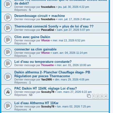
de debit?
Dernier message par
fouxdallos
«
jeu. juil. 30, 2026 4:22 pm
Réponses :
5
Desembouage circuit + machine
Dernier message par
fouxdallos
«
ven. juil. 17, 2026 2:49 am
Thermostat connecté Somfy = plus de loi d’eau ??
Dernier message par
PascalDal
«
sam. juin 27, 2026 5:07 pm
Clim avec gaine Daikin
Dernier message par
Vforce
«
mer. mai 13, 2026 6:52 pm
Réponses :
6
connecter sa clim gainable
Dernier message par
Vforce
«
sam. avr. 04, 2026 11:14 pm
Réponses :
1
Loi d'eau ou temperature constante?
Dernier message par
Ticouette
«
mer. avr. 01, 2026 10:00 am
Daikin altherma 2- Plancher Chauffage étage- PB
Régulation par pieces Thermacome
Dernier message par
Yan2995
«
dim. mars 29, 2026 4:05 pm
Réponses :
1
PAC Daikin HT 11kW, réglage Loi d'eau?
Dernier message par
Scouby78
«
ven. mars 27, 2026 6:22 am
Réponses :
53
1
2
3
4
Loi d'eau Altherma HT 11Kw
Dernier message par
Scouby78
«
lun. mars 02, 2026 7:25 pm
Réponses :
4