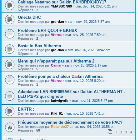
Cablage Netatmo sur Daikin EKHBRD014DY17
Dernier message par
YMASSON69
«
dim. déc. 14, 2025 8:21 pm
Réponses :
2
Onecta DHC
Dernier message par
grd-dan
«
sam. nov. 29, 2025 8:37 am
Probleme ERH QO14 + EKHBX
Dernier message par
Vforce
«
mar. nov. 25, 2025 7:59 pm
Réponses :
2
Basic Io Box Altherma
Dernier message par
grd-dan
«
dim. nov. 16, 2025 10:42 pm
Réponses :
4
Menu qui n’apparaît pas sur Altherma 2
Dernier message par
Camai
«
sam. nov. 15, 2025 1:17 pm
Réponses :
5
Problème pompe a chaleur Daikin Altherma
Dernier message par
Vforce
«
mer. nov. 12, 2025 8:20 pm
Réponses :
1
Adaptateur LAN BRP069A62 sur Daikin ALTHERMA HT -
LED P1/P2 qui clignote
Dernier message par
ludwigvdb
«
mar. nov. 11, 2025 5:47 pm
EKRTR :
Dernier message par
Kiki_91
«
lun. nov. 10, 2025 7:41 pm
Fréquence moyenne de déclenchement de votre PAC?
Dernier message par
Rolando37
«
mar. nov. 04, 2025 10:56 pm
Réponses :
50
1
2
3
4