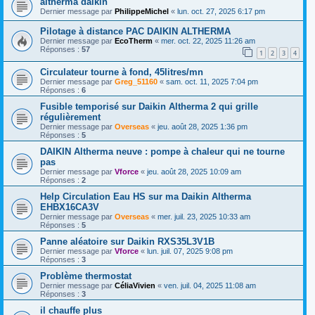
altherma daikin
Dernier message par
PhilippeMichel
«
lun. oct. 27, 2025 6:17 pm
Pilotage à distance PAC DAIKIN ALTHERMA
Dernier message par
EcoTherm
«
mer. oct. 22, 2025 11:26 am
Réponses :
57
1
2
3
4
Circulateur tourne à fond, 45litres/mn
Dernier message par
Greg_51160
«
sam. oct. 11, 2025 7:04 pm
Réponses :
6
Fusible temporisé sur Daikin Altherma 2 qui grille
régulièrement
Dernier message par
Overseas
«
jeu. août 28, 2025 1:36 pm
Réponses :
5
DAIKIN Altherma neuve : pompe à chaleur qui ne tourne
pas
Dernier message par
Vforce
«
jeu. août 28, 2025 10:09 am
Réponses :
2
Help Circulation Eau HS sur ma Daikin Altherma
EHBX16CA3V
Dernier message par
Overseas
«
mer. juil. 23, 2025 10:33 am
Réponses :
5
Panne aléatoire sur Daikin RXS35L3V1B
Dernier message par
Vforce
«
lun. juil. 07, 2025 9:08 pm
Réponses :
3
Problème thermostat
Dernier message par
CéliaVivien
«
ven. juil. 04, 2025 11:08 am
Réponses :
3
il chauffe plus