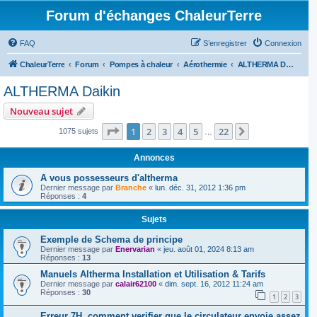
Forum d'échanges ChaleurTerre
FAQ
S’enregistrer
Connexion
ChaleurTerre
Forum
Pompes à chaleur
Aérothermie
ALTHERMA Daikin
ALTHERMA Daikin
Nouveau sujet
Page
1
sur
22
1
2
3
4
5
22
Suivante
1075 sujets
…
Annonces
A vous possesseurs d'altherma
Dernier message par
Branche
«
lun. déc. 31, 2012 1:36 pm
Réponses :
4
Sujets
Exemple de Schema de principe
Dernier message par
Enervarian
«
jeu. août 01, 2024 8:13 am
Réponses :
13
Manuels Altherma Installation et Utilisation & Tarifs
Dernier message par
calair62100
«
dim. sept. 16, 2012 11:24 am
Réponses :
30
1
2
3
Erreur 7H, comment verifier que le circulateur envoie assez