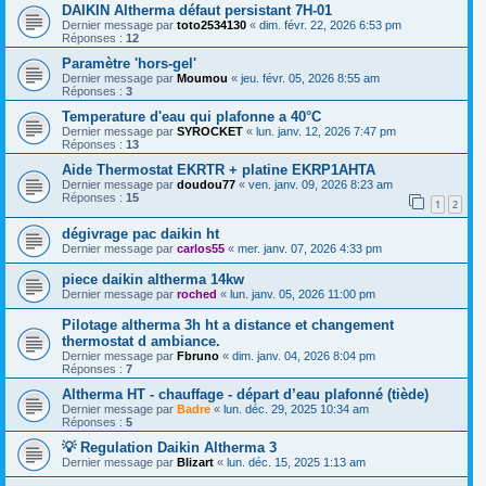
DAIKIN Altherma défaut persistant 7H-01
Dernier message par
toto2534130
«
dim. févr. 22, 2026 6:53 pm
Réponses :
12
Paramètre 'hors-gel'
Dernier message par
Moumou
«
jeu. févr. 05, 2026 8:55 am
Réponses :
3
Temperature d'eau qui plafonne a 40°C
Dernier message par
SYROCKET
«
lun. janv. 12, 2026 7:47 pm
Réponses :
13
Aide Thermostat EKRTR + platine EKRP1AHTA
Dernier message par
doudou77
«
ven. janv. 09, 2026 8:23 am
Réponses :
15
1
2
dégivrage pac daikin ht
Dernier message par
carlos55
«
mer. janv. 07, 2026 4:33 pm
piece daikin altherma 14kw
Dernier message par
roched
«
lun. janv. 05, 2026 11:00 pm
Pilotage altherma 3h ht a distance et changement
thermostat d ambiance.
Dernier message par
Fbruno
«
dim. janv. 04, 2026 8:04 pm
Réponses :
7
Altherma HT - chauffage - départ d’eau plafonné (tiède)
Dernier message par
Badre
«
lun. déc. 29, 2025 10:34 am
Réponses :
5
💡 Regulation Daikin Altherma 3
Dernier message par
Blizart
«
lun. déc. 15, 2025 1:13 am