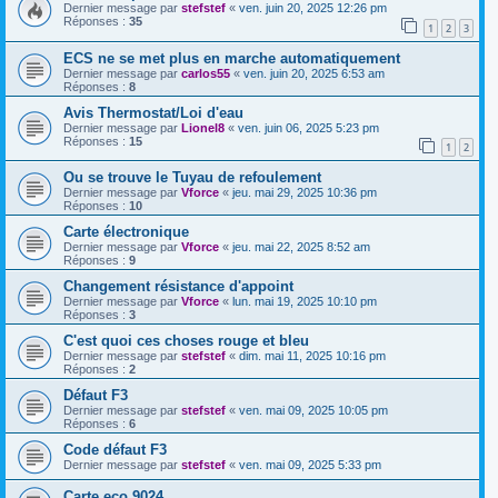
Dernier message par
stefstef
«
ven. juin 20, 2025 12:26 pm
Réponses :
35
1
2
3
ECS ne se met plus en marche automatiquement
Dernier message par
carlos55
«
ven. juin 20, 2025 6:53 am
Réponses :
8
Avis Thermostat/Loi d'eau
Dernier message par
Lionel8
«
ven. juin 06, 2025 5:23 pm
Réponses :
15
1
2
Ou se trouve le Tuyau de refoulement
Dernier message par
Vforce
«
jeu. mai 29, 2025 10:36 pm
Réponses :
10
Carte électronique
Dernier message par
Vforce
«
jeu. mai 22, 2025 8:52 am
Réponses :
9
Changement résistance d'appoint
Dernier message par
Vforce
«
lun. mai 19, 2025 10:10 pm
Réponses :
3
C'est quoi ces choses rouge et bleu
Dernier message par
stefstef
«
dim. mai 11, 2025 10:16 pm
Réponses :
2
Défaut F3
Dernier message par
stefstef
«
ven. mai 09, 2025 10:05 pm
Réponses :
6
Code défaut F3
Dernier message par
stefstef
«
ven. mai 09, 2025 5:33 pm
Carte eco 9024