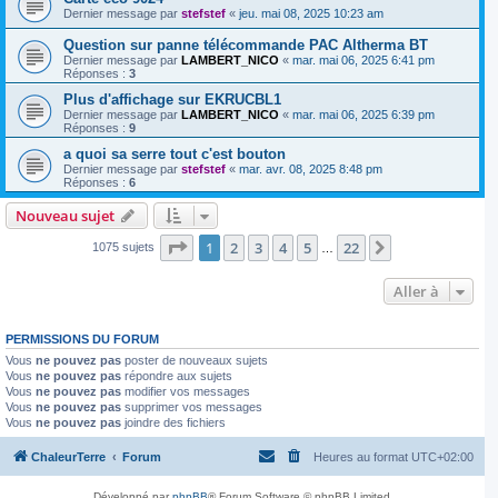
Dernier message par
stefstef
«
jeu. mai 08, 2025 10:23 am
Question sur panne télécommande PAC Altherma BT
Dernier message par
LAMBERT_NICO
«
mar. mai 06, 2025 6:41 pm
Réponses :
3
Plus d'affichage sur EKRUCBL1
Dernier message par
LAMBERT_NICO
«
mar. mai 06, 2025 6:39 pm
Réponses :
9
a quoi sa serre tout c'est bouton
Dernier message par
stefstef
«
mar. avr. 08, 2025 8:48 pm
Réponses :
6
Nouveau sujet
Page
1
sur
22
1
2
3
4
5
22
Suivante
1075 sujets
…
Aller à
PERMISSIONS DU FORUM
Vous
ne pouvez pas
poster de nouveaux sujets
Vous
ne pouvez pas
répondre aux sujets
Vous
ne pouvez pas
modifier vos messages
Vous
ne pouvez pas
supprimer vos messages
Vous
ne pouvez pas
joindre des fichiers
ChaleurTerre
Forum
Heures au format
UTC+02:00
Développé par
phpBB
® Forum Software © phpBB Limited