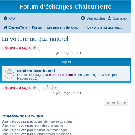
Forum d'échanges ChaleurTerre
FAQ
S’enregistrer
Connexion
ChaleurTerre
Forum
Les moyens de locomotion alternatifs
La voiture au gaz naturel
La voiture au gaz naturel
Nouveau sujet
1 sujet • Page
1
sur
1
Sujets
sandero bicarburant
Dernier message par
Bernardenduro
«
dim. janv. 29, 2023 6:19 pm
Réponses :
1
Nouveau sujet
1 sujet • Page
1
sur
1
Aller à
PERMISSIONS DU FORUM
Vous
ne pouvez pas
poster de nouveaux sujets
Vous
ne pouvez pas
répondre aux sujets
Vous
ne pouvez pas
modifier vos messages
Vous
ne pouvez pas
supprimer vos messages