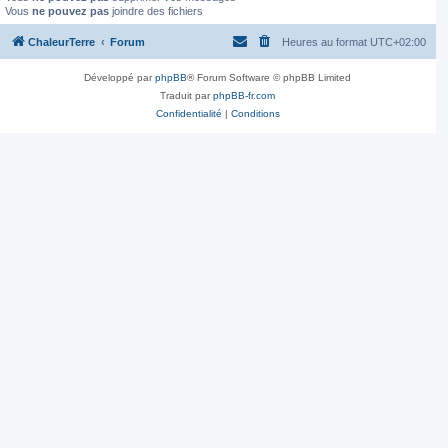
Vous
ne pouvez pas
joindre des fichiers
ChaleurTerre
Forum
Heures au format
UTC+02:00
Développé par
phpBB
® Forum Software © phpBB Limited
Traduit par
phpBB-fr.com
Confidentialité
|
Conditions