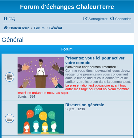
Forum d'échanges ChaleurTerre
FAQ
S’enregistrer
Connexion
ChaleurTerre
Forum
Général
Général
Forum
Présentez vous ici pour activer
votre compte
Bienvenue cher nouveau membre !
Comme vous êtes nouveau ici, vous devez
rédiger une présentation vous concernant
dans le but de mieux vous connaître et de
faciliter votre insertion dans la communauté.
La présentation est obligatoire avant tout
autre message pour tout nouveau membre
inscrit en créant un nouveau sujet.
Sujets :
354
Discussion générale
Sujets :
1238