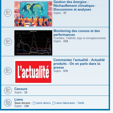
Gestion des énergies -
Réchauffement climatique -
Discussions et analyses
Sujets :
37
Monitoring des consos et des
performances
OneWire, TéléInfo, logs et enregistrements
Sujets :
218
Commentez l'actualité - Actualité
produits - On en parle dans la
presse
Sujets :
570
Censure
Sujets :
10
Liens
Sous-forums :
Liens divers
,
Liens fabricants - Tarifs
Sujets :
136