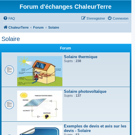
Forum d'échanges ChaleurTerre
FAQ
S’enregistrer
Connexion
ChaleurTerre
Forum
Solaire
Solaire
Forum
Solaire thermique
Sujets :
238
Solaire photovoltaïque
Sujets :
137
Exemples de devis et avis sur les
devis - Solaire
Sujets :
53