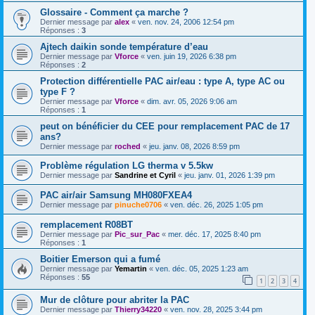
Glossaire - Comment ça marche ?
Dernier message par
alex
«
ven. nov. 24, 2006 12:54 pm
Réponses :
3
Ajtech daikin sonde température d’eau
Dernier message par
Vforce
«
ven. juin 19, 2026 6:38 pm
Réponses :
2
Protection différentielle PAC air/eau : type A, type AC ou
type F ?
Dernier message par
Vforce
«
dim. avr. 05, 2026 9:06 am
Réponses :
1
peut on bénéficier du CEE pour remplacement PAC de 17
ans?
Dernier message par
roched
«
jeu. janv. 08, 2026 8:59 pm
Problème régulation LG therma v 5.5kw
Dernier message par
Sandrine et Cyril
«
jeu. janv. 01, 2026 1:39 pm
PAC air/air Samsung MH080FXEA4
Dernier message par
pinuche0706
«
ven. déc. 26, 2025 1:05 pm
remplacement R08BT
Dernier message par
Pic_sur_Pac
«
mer. déc. 17, 2025 8:40 pm
Réponses :
1
Boitier Emerson qui a fumé
Dernier message par
Yemartin
«
ven. déc. 05, 2025 1:23 am
Réponses :
55
1
2
3
4
Mur de clôture pour abriter la PAC
Dernier message par
Thierry34220
«
ven. nov. 28, 2025 3:44 pm