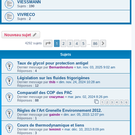
VIESSMANN
Sujets :
190
VIVRECO
Sujets :
2
Nouveau sujet
Page
1
sur
86
1
2
3
4
5
86
Suivante
4292 sujets
…
Sujets
Taux de glycol pour protection antigel
Dernier message par
Bernardenduro
«
lun. nov. 03, 2025 9:02 am
Réponses :
4
Législation sur les fluides frigorigènes
Dernier message par
thib
«
dim. nov. 24, 2024 10:28 am
Réponses :
12
Comparatif des COP des PAC
Dernier message par
crazymac
«
mar. janv. 02, 2024 8:26 pm
Réponses :
88
1
2
3
4
5
6
Règles de l'Art Grenelle Environnement 2012.
Dernier message par
gainde
«
dim. avr. 05, 2015 12:07 pm
Réponses :
1
Cours de thermodynamique et liens
Dernier message par
lemimit
«
mar. déc. 10, 2013 8:09 pm
Réponses :
3