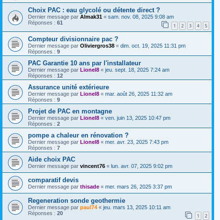
Choix PAC : eau glycolé ou détente direct ?
Dernier message par
Almak31
«
sam. nov. 08, 2025 9:08 am
Réponses :
61
1
2
3
4
5
Compteur divisionnaire pac ?
Dernier message par
Oliviergros38
«
dim. oct. 19, 2025 11:31 pm
Réponses :
9
PAC Garantie 10 ans par l'installateur
Dernier message par
Lionel8
«
jeu. sept. 18, 2025 7:24 am
Réponses :
12
Assurance unité extérieure
Dernier message par
Lionel8
«
mar. août 26, 2025 11:32 am
Réponses :
9
Projet de PAC en montagne
Dernier message par
Lionel8
«
ven. juin 13, 2025 10:47 pm
Réponses :
2
pompe a chaleur en rénovation ?
Dernier message par
Lionel8
«
mer. avr. 23, 2025 7:43 pm
Réponses :
7
Aide choix PAC
Dernier message par
vincent76
«
lun. avr. 07, 2025 9:02 pm
comparatif devis
Dernier message par
thisade
«
mer. mars 26, 2025 3:37 pm
Regeneration sonde geothermie
Dernier message par
paul74
«
jeu. mars 13, 2025 10:11 am
Réponses :
20
1
2