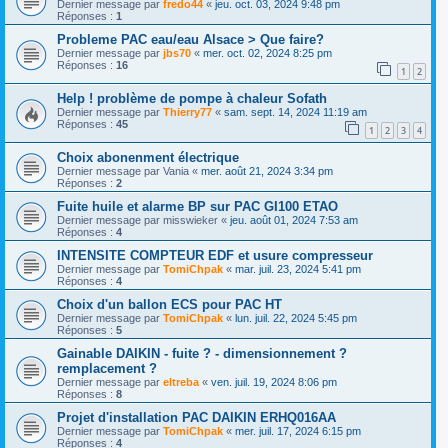
Dernier message par
fredo44
«
jeu. oct. 03, 2024 9:48 pm
Réponses :
1
Probleme PAC eau/eau Alsace > Que faire?
Dernier message par
jbs70
«
mer. oct. 02, 2024 8:25 pm
Réponses :
16
1
2
Help ! problème de pompe à chaleur Sofath
Dernier message par
Thierry77
«
sam. sept. 14, 2024 11:19 am
Réponses :
45
1
2
3
4
Choix abonenment électrique
Dernier message par
Vania
«
mer. août 21, 2024 3:34 pm
Réponses :
2
Fuite huile et alarme BP sur PAC GI100 ETAO
Dernier message par
misswieker
«
jeu. août 01, 2024 7:53 am
Réponses :
4
INTENSITE COMPTEUR EDF et usure compresseur
Dernier message par
TomiChpak
«
mar. juil. 23, 2024 5:41 pm
Réponses :
4
Choix d'un ballon ECS pour PAC HT
Dernier message par
TomiChpak
«
lun. juil. 22, 2024 5:45 pm
Réponses :
5
Gainable DAIKIN - fuite ? - dimensionnement ?
remplacement ?
Dernier message par
eltreba
«
ven. juil. 19, 2024 8:06 pm
Réponses :
8
Projet d'installation PAC DAIKIN ERHQ016AA
Dernier message par
TomiChpak
«
mer. juil. 17, 2024 6:15 pm
Réponses :
4