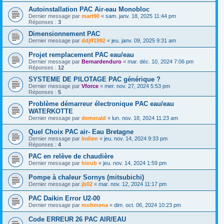
Autoinstallation PAC Air-eau Monobloc
Dernier message par
mart90
«
sam. janv. 18, 2025 11:44 pm
Réponses :
3
Dimensionnement PAC
Dernier message par
ddjlf1992
«
jeu. janv. 09, 2025 9:31 am
Projet remplacement PAC eau/eau
Dernier message par
Bernardenduro
«
mar. déc. 10, 2024 7:06 pm
Réponses :
12
SYSTEME DE PILOTAGE PAC générique ?
Dernier message par
Vforce
«
mer. nov. 27, 2024 5:53 pm
Réponses :
5
Problème démarreur électronique PAC eau/eau
WATERKOTTE
Dernier message par
demerald
«
lun. nov. 18, 2024 11:23 am
Quel Choix PAC air- Eau Bretagne
Dernier message par
indien
«
jeu. nov. 14, 2024 9:33 pm
Réponses :
4
PAC en relève de chaudière
Dernier message par
hioub
«
jeu. nov. 14, 2024 1:59 pm
Pompe à chaleur Sornys (mitsubichi)
Dernier message par
jb02
«
mar. nov. 12, 2024 11:17 pm
PAC Daikin Error U2-00
Dernier message par
mohmena
«
dim. oct. 06, 2024 10:23 pm
Code ERREUR 26 PAC AIR/EAU