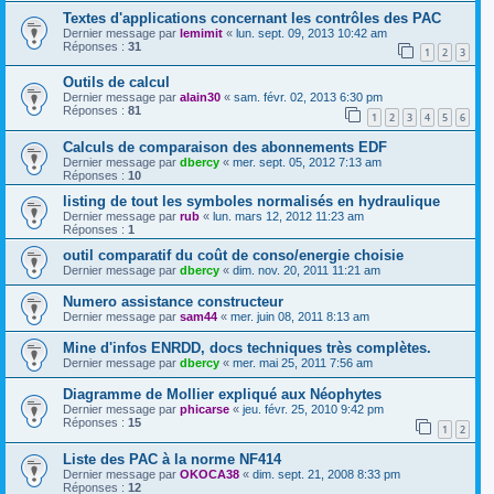
Textes d'applications concernant les contrôles des PAC
Dernier message par
lemimit
«
lun. sept. 09, 2013 10:42 am
Réponses :
31
1
2
3
Outils de calcul
Dernier message par
alain30
«
sam. févr. 02, 2013 6:30 pm
Réponses :
81
1
2
3
4
5
6
Calculs de comparaison des abonnements EDF
Dernier message par
dbercy
«
mer. sept. 05, 2012 7:13 am
Réponses :
10
listing de tout les symboles normalisés en hydraulique
Dernier message par
rub
«
lun. mars 12, 2012 11:23 am
Réponses :
1
outil comparatif du coût de conso/energie choisie
Dernier message par
dbercy
«
dim. nov. 20, 2011 11:21 am
Numero assistance constructeur
Dernier message par
sam44
«
mer. juin 08, 2011 8:13 am
Mine d'infos ENRDD, docs techniques très complètes.
Dernier message par
dbercy
«
mer. mai 25, 2011 7:56 am
Diagramme de Mollier expliqué aux Néophytes
Dernier message par
phicarse
«
jeu. févr. 25, 2010 9:42 pm
Réponses :
15
1
2
Liste des PAC à la norme NF414
Dernier message par
OKOCA38
«
dim. sept. 21, 2008 8:33 pm
Réponses :
12