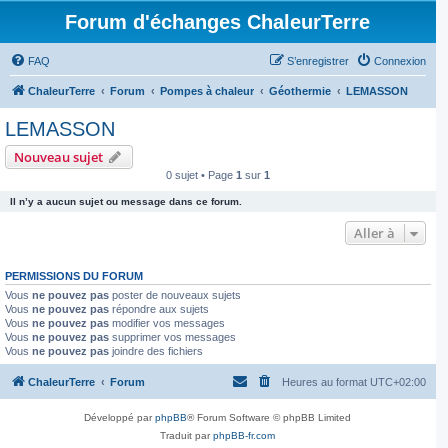
Forum d'échanges ChaleurTerre
FAQ
S’enregistrer
Connexion
ChaleurTerre
Forum
Pompes à chaleur
Géothermie
LEMASSON
LEMASSON
Nouveau sujet
0 sujet • Page
1
sur
1
Il n’y a aucun sujet ou message dans ce forum.
Aller à
PERMISSIONS DU FORUM
Vous
ne pouvez pas
poster de nouveaux sujets
Vous
ne pouvez pas
répondre aux sujets
Vous
ne pouvez pas
modifier vos messages
Vous
ne pouvez pas
supprimer vos messages
Vous
ne pouvez pas
joindre des fichiers
ChaleurTerre
Forum
Heures au format
UTC+02:00
Développé par
phpBB
® Forum Software © phpBB Limited
Traduit par
phpBB-fr.com