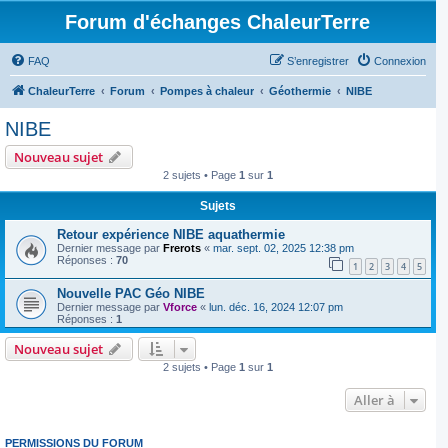
Forum d'échanges ChaleurTerre
FAQ
S’enregistrer
Connexion
ChaleurTerre
Forum
Pompes à chaleur
Géothermie
NIBE
NIBE
Nouveau sujet
2 sujets • Page
1
sur
1
Sujets
Retour expérience NIBE aquathermie
Dernier message par
Frerots
«
mar. sept. 02, 2025 12:38 pm
Réponses :
70
1
2
3
4
5
Nouvelle PAC Géo NIBE
Dernier message par
Vforce
«
lun. déc. 16, 2024 12:07 pm
Réponses :
1
Nouveau sujet
2 sujets • Page
1
sur
1
Aller à
PERMISSIONS DU FORUM