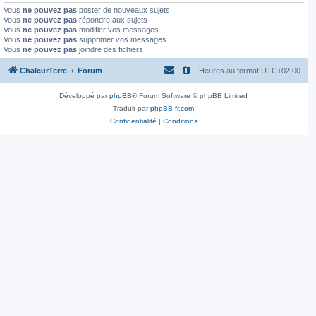
Vous
ne pouvez pas
poster de nouveaux sujets
Vous
ne pouvez pas
répondre aux sujets
Vous
ne pouvez pas
modifier vos messages
Vous
ne pouvez pas
supprimer vos messages
Vous
ne pouvez pas
joindre des fichiers
ChaleurTerre
Forum
Heures au format
UTC+02:00
Développé par
phpBB
® Forum Software © phpBB Limited
Traduit par
phpBB-fr.com
Confidentialité
|
Conditions