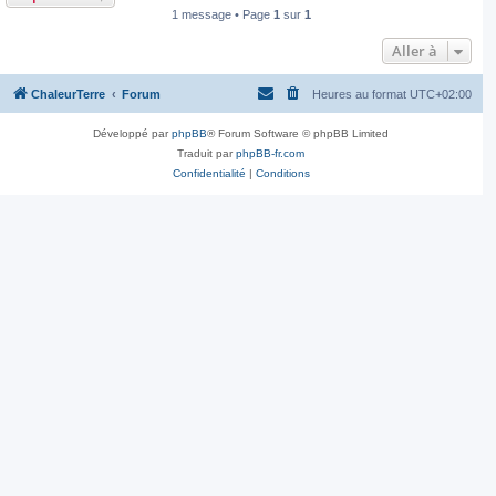
t
1 message • Page
1
sur
1
Aller à
ChaleurTerre
Forum
Heures au format
UTC+02:00
Développé par
phpBB
® Forum Software © phpBB Limited
Traduit par
phpBB-fr.com
Confidentialité
|
Conditions