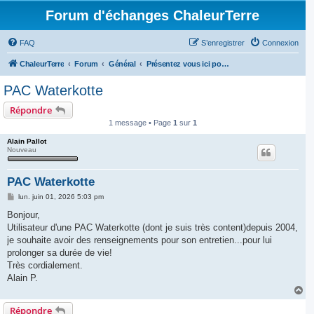
Forum d'échanges ChaleurTerre
FAQ
S’enregistrer
Connexion
ChaleurTerre
Forum
Général
Présentez vous ici pour activer votre compte
PAC Waterkotte
Répondre
1 message • Page
1
sur
1
Alain Pallot
Nouveau
PAC Waterkotte
M
lun. juin 01, 2026 5:03 pm
e
s
Bonjour,
s
Utilisateur d'une PAC Waterkotte (dont je suis très content)depuis 2004,
a
g
je souhaite avoir des renseignements pour son entretien...pour lui
e
prolonger sa durée de vie!
Très cordialement.
Alain P.
H
a
Répondre
u