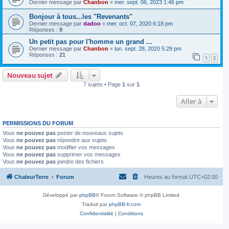
Dernier message par
Chanbon
«
mer. sept. 06, 2023 1:46 pm
Bonjour à tous...les "Revenants"
Dernier message par
dadoo
«
mer. oct. 07, 2020 6:18 pm
Réponses :
9
Un petit pas pour l'homme un grand ...
Dernier message par
Chanbon
«
lun. sept. 28, 2020 5:29 pm
Réponses :
21
1
2
Nouveau sujet
7 sujets • Page
1
sur
1
Aller à
PERMISSIONS DU FORUM
Vous
ne pouvez pas
poster de nouveaux sujets
Vous
ne pouvez pas
répondre aux sujets
Vous
ne pouvez pas
modifier vos messages
Vous
ne pouvez pas
supprimer vos messages
Vous
ne pouvez pas
joindre des fichiers
ChaleurTerre
Forum
Heures au format
UTC+02:00
Développé par
phpBB
® Forum Software © phpBB Limited
Traduit par
phpBB-fr.com
Confidentialité
|
Conditions