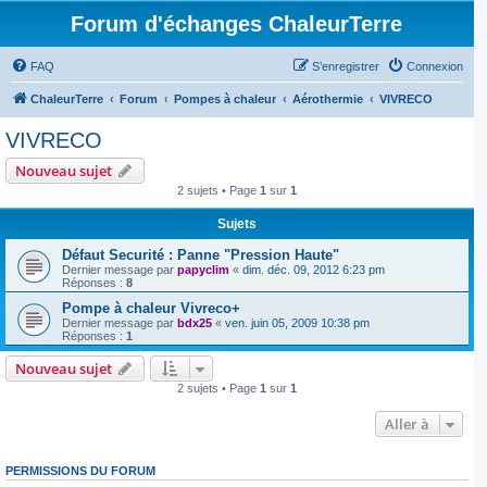
Forum d'échanges ChaleurTerre
FAQ
S’enregistrer
Connexion
ChaleurTerre
Forum
Pompes à chaleur
Aérothermie
VIVRECO
VIVRECO
Nouveau sujet
2 sujets • Page
1
sur
1
Sujets
Défaut Securité : Panne "Pression Haute"
Dernier message par
papyclim
«
dim. déc. 09, 2012 6:23 pm
Réponses :
8
Pompe à chaleur Vivreco+
Dernier message par
bdx25
«
ven. juin 05, 2009 10:38 pm
Réponses :
1
Nouveau sujet
2 sujets • Page
1
sur
1
Aller à
PERMISSIONS DU FORUM