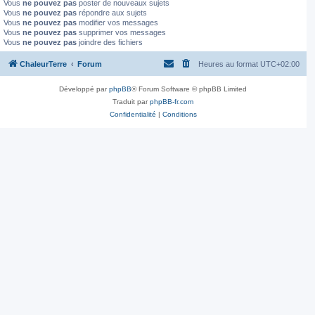
Vous
ne pouvez pas
poster de nouveaux sujets
Vous
ne pouvez pas
répondre aux sujets
Vous
ne pouvez pas
modifier vos messages
Vous
ne pouvez pas
supprimer vos messages
Vous
ne pouvez pas
joindre des fichiers
ChaleurTerre
Forum
Heures au format
UTC+02:00
Développé par
phpBB
® Forum Software © phpBB Limited
Traduit par
phpBB-fr.com
Confidentialité
|
Conditions