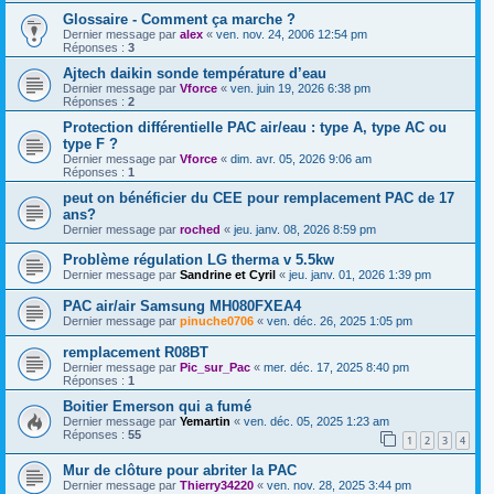
Glossaire - Comment ça marche ?
Dernier message par
alex
«
ven. nov. 24, 2006 12:54 pm
Réponses :
3
Ajtech daikin sonde température d’eau
Dernier message par
Vforce
«
ven. juin 19, 2026 6:38 pm
Réponses :
2
Protection différentielle PAC air/eau : type A, type AC ou
type F ?
Dernier message par
Vforce
«
dim. avr. 05, 2026 9:06 am
Réponses :
1
peut on bénéficier du CEE pour remplacement PAC de 17
ans?
Dernier message par
roched
«
jeu. janv. 08, 2026 8:59 pm
Problème régulation LG therma v 5.5kw
Dernier message par
Sandrine et Cyril
«
jeu. janv. 01, 2026 1:39 pm
PAC air/air Samsung MH080FXEA4
Dernier message par
pinuche0706
«
ven. déc. 26, 2025 1:05 pm
remplacement R08BT
Dernier message par
Pic_sur_Pac
«
mer. déc. 17, 2025 8:40 pm
Réponses :
1
Boitier Emerson qui a fumé
Dernier message par
Yemartin
«
ven. déc. 05, 2025 1:23 am
Réponses :
55
1
2
3
4
Mur de clôture pour abriter la PAC
Dernier message par
Thierry34220
«
ven. nov. 28, 2025 3:44 pm