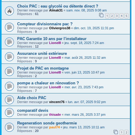
Choix PAC : eau glycolé ou détente direct ?
Dernier message par
Almak31
«
sam. nov. 08, 2025 9:08 am
Réponses :
61
1
2
3
4
5
Compteur divisionnaire pac ?
Dernier message par
Oliviergros38
«
dim. oct. 19, 2025 11:31 pm
Réponses :
9
PAC Garantie 10 ans par l'installateur
Dernier message par
Lionel8
«
jeu. sept. 18, 2025 7:24 am
Réponses :
12
Assurance unité extérieure
Dernier message par
Lionel8
«
mar. août 26, 2025 11:32 am
Réponses :
9
Projet de PAC en montagne
Dernier message par
Lionel8
«
ven. juin 13, 2025 10:47 pm
Réponses :
2
pompe a chaleur en rénovation ?
Dernier message par
Lionel8
«
mer. avr. 23, 2025 7:43 pm
Réponses :
7
Aide choix PAC
Dernier message par
vincent76
«
lun. avr. 07, 2025 9:02 pm
comparatif devis
Dernier message par
thisade
«
mer. mars 26, 2025 3:37 pm
Regeneration sonde geothermie
Dernier message par
paul74
«
jeu. mars 13, 2025 10:11 am
Réponses :
20
1
2