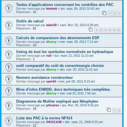
Textes d'applications concernant les contrôles des PAC
Dernier message par
lemimit
«
lun. sept. 09, 2013 10:42 am
Réponses :
31
1
2
3
Outils de calcul
Dernier message par
alain30
«
sam. févr. 02, 2013 6:30 pm
Réponses :
81
1
2
3
4
5
6
Calculs de comparaison des abonnements EDF
Dernier message par
dbercy
«
mer. sept. 05, 2012 7:13 am
Réponses :
10
listing de tout les symboles normalisés en hydraulique
Dernier message par
rub
«
lun. mars 12, 2012 11:23 am
Réponses :
1
outil comparatif du coût de conso/energie choisie
Dernier message par
dbercy
«
dim. nov. 20, 2011 11:21 am
Numero assistance constructeur
Dernier message par
sam44
«
mer. juin 08, 2011 8:13 am
Mine d'infos ENRDD, docs techniques très complètes.
Dernier message par
dbercy
«
mer. mai 25, 2011 7:56 am
Diagramme de Mollier expliqué aux Néophytes
Dernier message par
phicarse
«
jeu. févr. 25, 2010 9:42 pm
Réponses :
15
1
2
Liste des PAC à la norme NF414
Dernier message par
OKOCA38
«
dim. sept. 21, 2008 8:33 pm
Réponses :
12