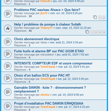
Dernier message par
fredo44
«
jeu. oct. 03, 2024 9:48 pm
Réponses :
1
Probleme PAC eau/eau Alsace > Que faire?
Dernier message par
jbs70
«
mer. oct. 02, 2024 8:25 pm
Réponses :
16
1
2
Help ! problème de pompe à chaleur Sofath
Dernier message par
Thierry77
«
sam. sept. 14, 2024 11:19 am
Réponses :
45
1
2
3
4
Choix abonenment électrique
Dernier message par
Vania
«
mer. août 21, 2024 3:34 pm
Réponses :
2
Fuite huile et alarme BP sur PAC GI100 ETAO
Dernier message par
misswieker
«
jeu. août 01, 2024 7:53 am
Réponses :
4
INTENSITE COMPTEUR EDF et usure compresseur
Dernier message par
TomiChpak
«
mar. juil. 23, 2024 5:41 pm
Réponses :
4
Choix d'un ballon ECS pour PAC HT
Dernier message par
TomiChpak
«
lun. juil. 22, 2024 5:45 pm
Réponses :
5
Gainable DAIKIN - fuite ? - dimensionnement ?
remplacement ?
Dernier message par
eltreba
«
ven. juil. 19, 2024 8:06 pm
Réponses :
8
Projet d'installation PAC DAIKIN ERHQ016AA
Dernier message par
TomiChpak
«
mer. juil. 17, 2024 6:15 pm
Réponses :
4