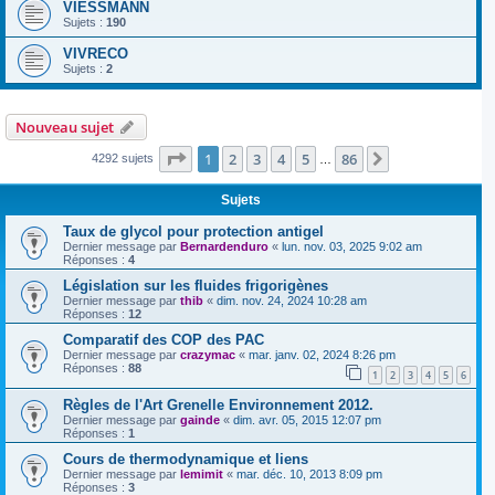
VIESSMANN
Sujets :
190
VIVRECO
Sujets :
2
Nouveau sujet
Page
1
sur
86
1
2
3
4
5
86
Suivante
4292 sujets
…
Sujets
Taux de glycol pour protection antigel
Dernier message par
Bernardenduro
«
lun. nov. 03, 2025 9:02 am
Réponses :
4
Législation sur les fluides frigorigènes
Dernier message par
thib
«
dim. nov. 24, 2024 10:28 am
Réponses :
12
Comparatif des COP des PAC
Dernier message par
crazymac
«
mar. janv. 02, 2024 8:26 pm
Réponses :
88
1
2
3
4
5
6
Règles de l'Art Grenelle Environnement 2012.
Dernier message par
gainde
«
dim. avr. 05, 2015 12:07 pm
Réponses :
1
Cours de thermodynamique et liens
Dernier message par
lemimit
«
mar. déc. 10, 2013 8:09 pm
Réponses :
3