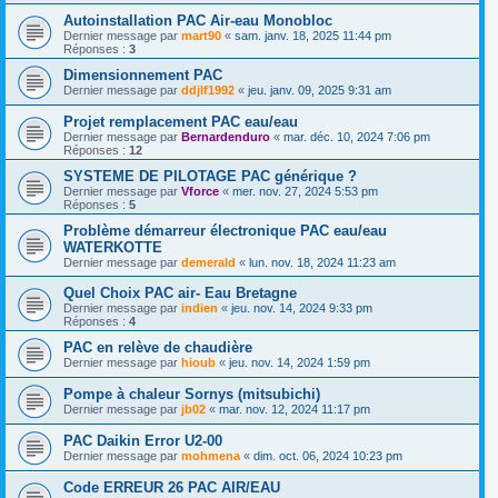
Autoinstallation PAC Air-eau Monobloc
Dernier message par
mart90
«
sam. janv. 18, 2025 11:44 pm
Réponses :
3
Dimensionnement PAC
Dernier message par
ddjlf1992
«
jeu. janv. 09, 2025 9:31 am
Projet remplacement PAC eau/eau
Dernier message par
Bernardenduro
«
mar. déc. 10, 2024 7:06 pm
Réponses :
12
SYSTEME DE PILOTAGE PAC générique ?
Dernier message par
Vforce
«
mer. nov. 27, 2024 5:53 pm
Réponses :
5
Problème démarreur électronique PAC eau/eau
WATERKOTTE
Dernier message par
demerald
«
lun. nov. 18, 2024 11:23 am
Quel Choix PAC air- Eau Bretagne
Dernier message par
indien
«
jeu. nov. 14, 2024 9:33 pm
Réponses :
4
PAC en relève de chaudière
Dernier message par
hioub
«
jeu. nov. 14, 2024 1:59 pm
Pompe à chaleur Sornys (mitsubichi)
Dernier message par
jb02
«
mar. nov. 12, 2024 11:17 pm
PAC Daikin Error U2-00
Dernier message par
mohmena
«
dim. oct. 06, 2024 10:23 pm
Code ERREUR 26 PAC AIR/EAU