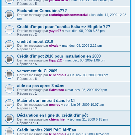
Réponses :
5
Facturation Concubins???
Dernier message par
techniqueohcommercial
«
lun. déc. 14, 2009 12:28
pm
Credit d'impot pour Toshiba Estia => Eligible ???
Dernier message par
yayer27
«
mar. déc. 08, 2009 3:32 pm
Réponses :
2
credit d impôt 2010
Dernier message par
givais
«
mar. déc. 08, 2009 2:12 pm
Réponses :
1
Crédit d'impot 2010 pour installation en 2009
Dernier message par
flippy12
«
mar. déc. 08, 2009 1:09 pm
Réponses :
5
versement du CI 2009
Dernier message par
le bearnais
«
lun. nov. 09, 2009 3:03 pm
Réponses :
6
aide ou pas apres 3 a&ns
Dernier message par
Salvatore
«
mar. nov. 03, 2009 5:20 pm
Réponses :
1
Matériel qui rentrent dans le CI
Dernier message par
murrey
«
ven. juin 05, 2009 10:07 am
Réponses :
3
Déclaration en ligne du crédit d'impôt
Dernier message par
chienchien
«
jeu. mai 21, 2009 6:15 pm
Réponses :
11
Crédit Impôts 2009 PAC Air/Eau
Dernier message par
le bearnais
«
lun. mai 18, 2009 10:52 am