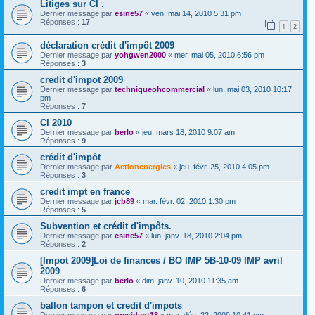
Litiges sur CI .
Dernier message par
esine57
«
ven. mai 14, 2010 5:31 pm
Réponses :
17
1
2
déclaration crédit d'impôt 2009
Dernier message par
yohgwen2000
«
mer. mai 05, 2010 6:56 pm
Réponses :
3
credit d'impot 2009
Dernier message par
techniqueohcommercial
«
lun. mai 03, 2010 10:17
pm
Réponses :
7
CI 2010
Dernier message par
berlo
«
jeu. mars 18, 2010 9:07 am
Réponses :
9
crédit d'impôt
Dernier message par
Actionenergies
«
jeu. févr. 25, 2010 4:05 pm
Réponses :
3
credit impt en france
Dernier message par
jcb89
«
mar. févr. 02, 2010 1:30 pm
Réponses :
5
Subvention et crédit d'impôts.
Dernier message par
esine57
«
lun. janv. 18, 2010 2:04 pm
Réponses :
2
[Impot 2009]Loi de finances / BO IMP 5B-10-09 IMP avril
2009
Dernier message par
berlo
«
dim. janv. 10, 2010 11:35 am
Réponses :
6
ballon tampon et credit d'impots
Dernier message par
president18
«
mar. déc. 22, 2009 10:41 pm