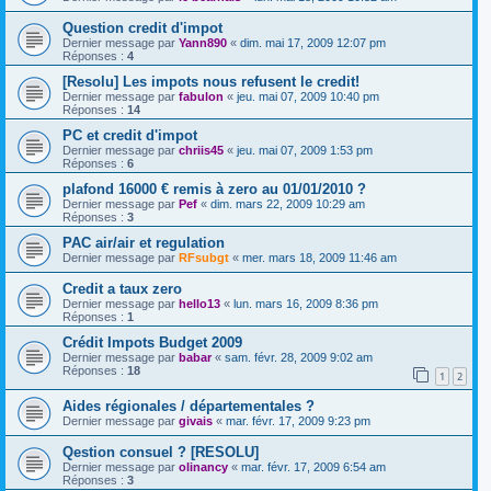
Question credit d'impot
Dernier message par
Yann890
«
dim. mai 17, 2009 12:07 pm
Réponses :
4
[Resolu] Les impots nous refusent le credit!
Dernier message par
fabulon
«
jeu. mai 07, 2009 10:40 pm
Réponses :
14
PC et credit d'impot
Dernier message par
chriis45
«
jeu. mai 07, 2009 1:53 pm
Réponses :
6
plafond 16000 € remis à zero au 01/01/2010 ?
Dernier message par
Pef
«
dim. mars 22, 2009 10:29 am
Réponses :
3
PAC air/air et regulation
Dernier message par
RFsubgt
«
mer. mars 18, 2009 11:46 am
Credit a taux zero
Dernier message par
hello13
«
lun. mars 16, 2009 8:36 pm
Réponses :
1
Crédit Impots Budget 2009
Dernier message par
babar
«
sam. févr. 28, 2009 9:02 am
Réponses :
18
1
2
Aides régionales / départementales ?
Dernier message par
givais
«
mar. févr. 17, 2009 9:23 pm
Qestion consuel ? [RESOLU]
Dernier message par
olinancy
«
mar. févr. 17, 2009 6:54 am
Réponses :
3