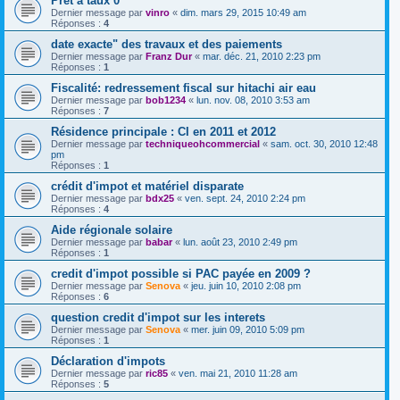
Pret a taux 0
Dernier message par
vinro
«
dim. mars 29, 2015 10:49 am
Réponses :
4
date exacte" des travaux et des paiements
Dernier message par
Franz Dur
«
mar. déc. 21, 2010 2:23 pm
Réponses :
1
Fiscalité: redressement fiscal sur hitachi air eau
Dernier message par
bob1234
«
lun. nov. 08, 2010 3:53 am
Réponses :
7
Résidence principale : CI en 2011 et 2012
Dernier message par
techniqueohcommercial
«
sam. oct. 30, 2010 12:48
pm
Réponses :
1
crédit d'impot et matériel disparate
Dernier message par
bdx25
«
ven. sept. 24, 2010 2:24 pm
Réponses :
4
Aide régionale solaire
Dernier message par
babar
«
lun. août 23, 2010 2:49 pm
Réponses :
1
credit d'impot possible si PAC payée en 2009 ?
Dernier message par
Senova
«
jeu. juin 10, 2010 2:08 pm
Réponses :
6
question credit d'impot sur les interets
Dernier message par
Senova
«
mer. juin 09, 2010 5:09 pm
Réponses :
1
Déclaration d'impots
Dernier message par
ric85
«
ven. mai 21, 2010 11:28 am
Réponses :
5