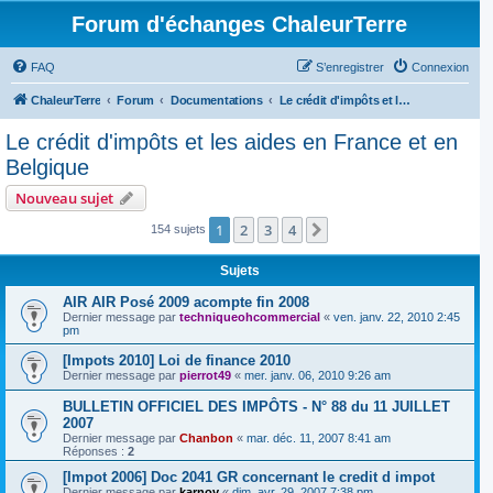
Forum d'échanges ChaleurTerre
FAQ
S’enregistrer
Connexion
ChaleurTerre
Forum
Documentations
Le crédit d'impôts et les aides en France et en Belgique
Le crédit d'impôts et les aides en France et en
Belgique
Nouveau sujet
1
2
3
4
Suivante
154 sujets
Sujets
AIR AIR Posé 2009 acompte fin 2008
Dernier message par
techniqueohcommercial
«
ven. janv. 22, 2010 2:45
pm
[Impots 2010] Loi de finance 2010
Dernier message par
pierrot49
«
mer. janv. 06, 2010 9:26 am
BULLETIN OFFICIEL DES IMPÔTS - N° 88 du 11 JUILLET
2007
Dernier message par
Chanbon
«
mar. déc. 11, 2007 8:41 am
Réponses :
2
[Impot 2006] Doc 2041 GR concernant le credit d impot
Dernier message par
karnov
«
dim. avr. 29, 2007 7:38 pm