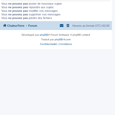
Vous
ne pouvez pas
poster de nouveaux sujets
Vous
ne pouvez pas
répondre aux sujets
Vous
ne pouvez pas
modifier vos messages
Vous
ne pouvez pas
supprimer vos messages
Vous
ne pouvez pas
joindre des fichiers
ChaleurTerre
Forum
Heures au format
UTC+02:00
Développé par
phpBB
® Forum Software © phpBB Limited
Traduit par
phpBB-fr.com
Confidentialité
|
Conditions