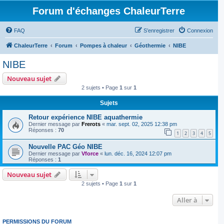
Forum d'échanges ChaleurTerre
FAQ
S’enregistrer
Connexion
ChaleurTerre
Forum
Pompes à chaleur
Géothermie
NIBE
NIBE
Nouveau sujet
2 sujets • Page
1
sur
1
Sujets
Retour expérience NIBE aquathermie
Dernier message par
Frerots
«
mar. sept. 02, 2025 12:38 pm
Réponses :
70
1
2
3
4
5
Nouvelle PAC Géo NIBE
Dernier message par
Vforce
«
lun. déc. 16, 2024 12:07 pm
Réponses :
1
Nouveau sujet
2 sujets • Page
1
sur
1
Aller à
PERMISSIONS DU FORUM